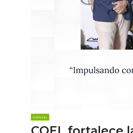
noticias
COEL fortalece 