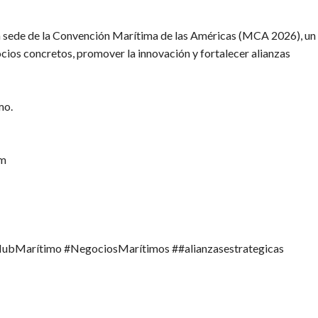
rá sede de la Convención Marítima de las Américas (MCA 2026), un
cios concretos, promover la innovación y fortalecer alianzas
mo.
om
ubMarítimo
#NegociosMarítimos
#
#alianzasestrategicas